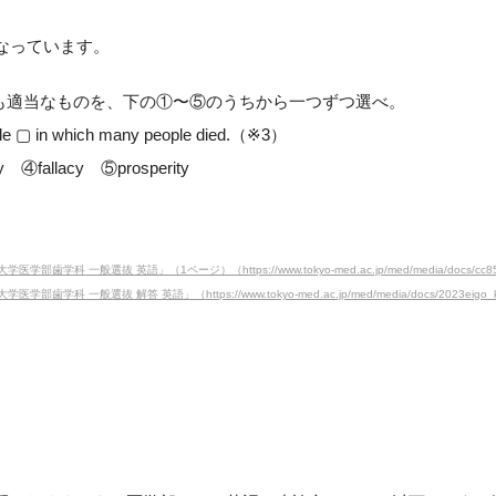
なっています。
とも適当なものを、下の①〜⑤のうちから一つずつ選べ。
rible ▢ in which many people died.（※3）
 ④fallacy ⑤prosperity
一般選抜 英語」（1ページ）（https://www.tokyo-med.ac.jp/med/media/docs/cc85a3229
 一般選抜 解答 英語」（https://www.tokyo-med.ac.jp/med/media/docs/2023eigo_ka