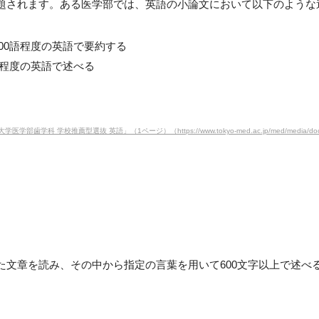
題されます。ある医学部では、英語の小論文において以下のような
00語程度の英語で要約する
語程度の英語で述べる
科 学校推薦型選抜 英語」（1ページ）（https://www.tokyo-med.ac.jp/med/media/docs/20
た文章を読み、その中から指定の言葉を用いて600文字以上で述べ