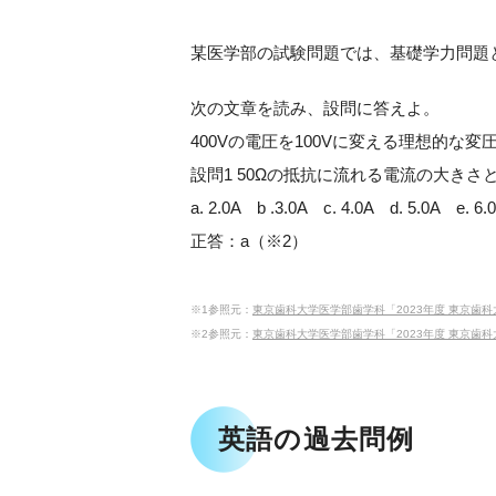
某医学部の試験問題では、基礎学力問題
次の文章を読み、設問に答えよ。
400Vの電圧を100Vに変える理想的な
設問1 50Ωの抵抗に流れる電流の大き
a. 2.0A b .3.0A c. 4.0A d. 5.0A e. 6.
正答：a（※2）
※1参照元：
東京歯科大学医学部歯学科「2023年度 東京歯科大学医学部歯学科
※2参照元：
東京歯科大学医学部歯学科「2023年度 東京歯科大学医学部歯学科 
英語の過去問例