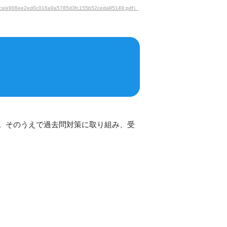
ee2ed0c016a9a5785d3fc155b52ceda95149.pdf）
。そのうえで過去問対策に取り組み、受