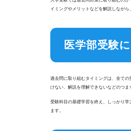
医学
イミングやメリットなどを解説しながら
入試
自分
医学
基礎
医学部受験
英語
小論
小論
まと
過去問に取り組むタイミングは、全ての
けない、解説を理解できないなどのつま
受験科目の基礎学習を終え、しっかり学
ます。