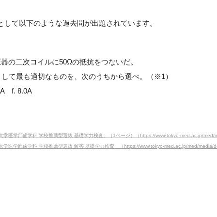
として以下のような過去問が出題されています。
変圧器の二次コイルに50Ωの抵抗をつないだ。
さとして最も適切なものを、次のうちから選べ。（※1）
0A f. 8.0A
 学校推薦型選抜 基礎学力検査」（1ページ）（https://www.tokyo-med.ac.jp/med/media/docs
学校推薦型選抜 解答 基礎学力検査」（https://www.tokyo-med.ac.jp/med/media/docs/2023s