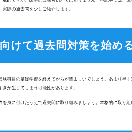
部受験に向けて過去問対策に取り組むメリット
、実際の過去問を少しご紹介します。
形式に馴染める
の実力をチェックできる
部受験の過去問をみてみよう
学力問題
に向けて過去問対策を始め
の過去問例
文（英語）
文（国語）
め
受験科目の基礎学習を終えてからが望ましいでしょう。あまり早く
ずきが生じてしまう可能性があります。
力を身に付けたうえで過去問に取り組みましょう。本格的に取り組