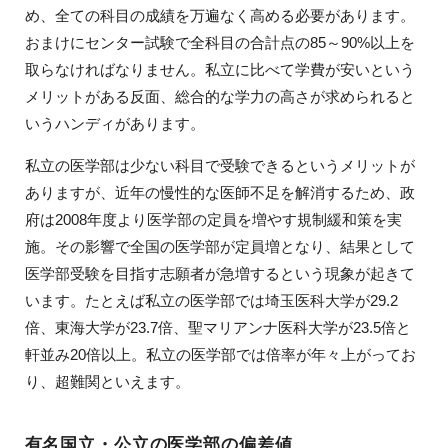
め、全ての科目の成績を万遍なく高める必要があります。
おまけにセンター試験で全科目の合計点の85～90%以上を
取らなければなりません。私立に比べて学費が安いという
メリットがある反面、総合的な学力の高さが求められると
いうハンディがあります。
私立の医学部は少ない科目で受験できるというメリットが
ありますが、近年の慢性的な医師不足を解消するため、政
府は2008年度より医学部の定員を増やす規制緩和策を実
施。その影響で全国の医学部が定員増となり、結果として
医学部受験を目指す志願者が急増するという現象が起きて
います。たとえば私立の医学部では埼玉医科大学が29.2
倍、東海大学が23.7倍、聖マリアンナ医科大学が23.5倍と
軒並み20倍以上。私立の医学部では倍率が年々上がってお
り、超難関といえます。
有名国立・公立の医学部の偏差値