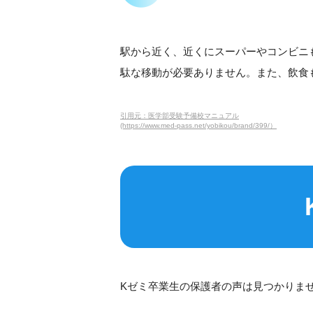
駅から近く、近くにスーパーやコンビニ
駄な移動が必要ありません。また、飲食
引用元：医学部受験予備校マニュアル
(https://www.med-pass.net/yobikou/brand/399/）
Kゼミ卒業生の保護者の声は見つかりま