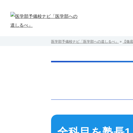
医学部予備校ナビ「医学部への道しるべ」
»
【徹底
全科目を塾長