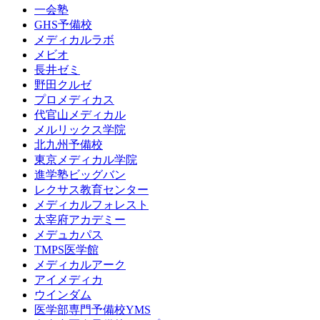
一会塾
GHS予備校
メディカルラボ
メビオ
長井ゼミ
野田クルゼ
プロメディカス
代官山メディカル
メルリックス学院
北九州予備校
東京メディカル学院
進学塾ビッグバン
レクサス教育センター
メディカルフォレスト
太宰府アカデミー
メデュカパス
TMPS医学館
メディカルアーク
アイメディカ
ウインダム
医学部専門予備校YMS