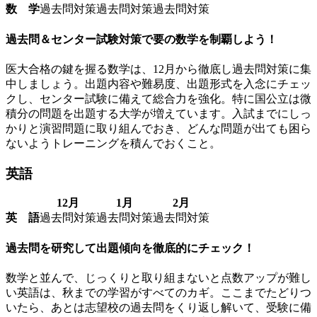
数 学
過去問対策
過去問対策
過去問対策
過去問＆センター試験対策で要の数学を制覇しよう！
医大合格の鍵を握る数学は、12月から徹底し過去問対策に集
中しましょう。出題内容や難易度、出題形式を入念にチェッ
クし、センター試験に備えて総合力を強化。特に国公立は微
積分の問題を出題する大学が増えています。入試までにしっ
かりと演習問題に取り組んでおき、どんな問題が出ても困ら
ないようトレーニングを積んでおくこと。
英語
12月
1月
2月
英 語
過去問対策
過去問対策
過去問対策
過去問を研究して出題傾向を徹底的にチェック！
数学と並んで、じっくりと取り組まないと点数アップが難し
い英語は、秋までの学習がすべてのカギ。ここまでたどりつ
いたら、あとは志望校の過去問をくり返し解いて、受験に備