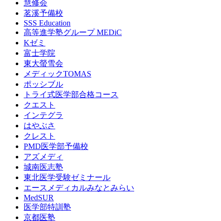
慧修会
茗溪予備校
SSS Education
高等進学塾グループ MEDiC
Kゼミ
富士学院
東大螢雪会
メディックTOMAS
ポッシブル
トライ式医学部合格コース
クエスト
インテグラ
はやぶさ
クレスト
PMD医学部予備校
アズメディ
城南医志塾
東北医学受験ゼミナール
エースメディカルみなとみらい
MedSUR
医学部特訓塾
京都医塾