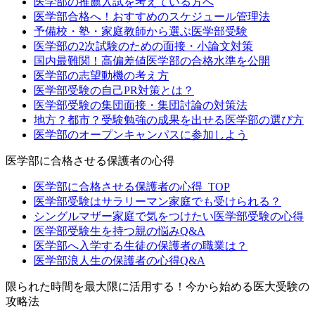
医学部の推薦入試を考えている方へ
医学部合格へ！おすすめのスケジュール管理法
予備校・塾・家庭教師から選ぶ医学部受験
医学部の2次試験のための面接・小論文対策
国内最難関！高偏差値医学部の合格水準を公開
医学部の志望動機の考え方
医学部受験の自己PR対策とは？
医学部受験の集団面接・集団討論の対策法
地方？都市？受験勉強の成果を出せる医学部の選び方
医学部のオープンキャンパスに参加しよう
医学部に合格させる保護者の心得
医学部に合格させる保護者の心得_TOP
医学部受験はサラリーマン家庭でも受けられる？
シングルマザー家庭で気をつけたい医学部受験の心得
医学部受験生を持つ親の悩みQ&A
医学部へ入学する生徒の保護者の職業は？
医学部浪人生の保護者の心得Q&A
限られた時間を最大限に活用する！今から始める医大受験の
攻略法