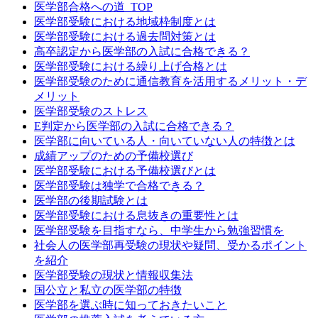
医学部合格への道_TOP
医学部受験における地域枠制度とは
医学部受験における過去問対策とは
高卒認定から医学部の入試に合格できる？
医学部受験における繰り上げ合格とは
医学部受験のために通信教育を活用するメリット・デ
メリット
医学部受験のストレス
E判定から医学部の入試に合格できる？
医学部に向いている人・向いていない人の特徴とは
成績アップのための予備校選び
医学部受験における予備校選びとは
医学部受験は独学で合格できる？
医学部の後期試験とは
医学部受験における息抜きの重要性とは
医学部受験を目指すなら、中学生から勉強習慣を
社会人の医学部再受験の現状や疑問、受かるポイント
を紹介
医学部受験の現状と情報収集法
国公立と私立の医学部の特徴
医学部を選ぶ時に知っておきたいこと