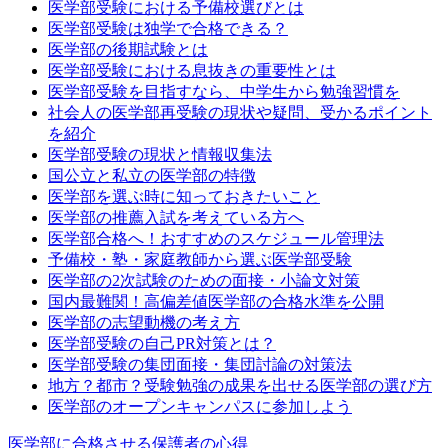
医学部受験における予備校選びとは
医学部受験は独学で合格できる？
医学部の後期試験とは
医学部受験における息抜きの重要性とは
医学部受験を目指すなら、中学生から勉強習慣を
社会人の医学部再受験の現状や疑問、受かるポイント
を紹介
医学部受験の現状と情報収集法
国公立と私立の医学部の特徴
医学部を選ぶ時に知っておきたいこと
医学部の推薦入試を考えている方へ
医学部合格へ！おすすめのスケジュール管理法
予備校・塾・家庭教師から選ぶ医学部受験
医学部の2次試験のための面接・小論文対策
国内最難関！高偏差値医学部の合格水準を公開
医学部の志望動機の考え方
医学部受験の自己PR対策とは？
医学部受験の集団面接・集団討論の対策法
地方？都市？受験勉強の成果を出せる医学部の選び方
医学部のオープンキャンパスに参加しよう
医学部に合格させる保護者の心得