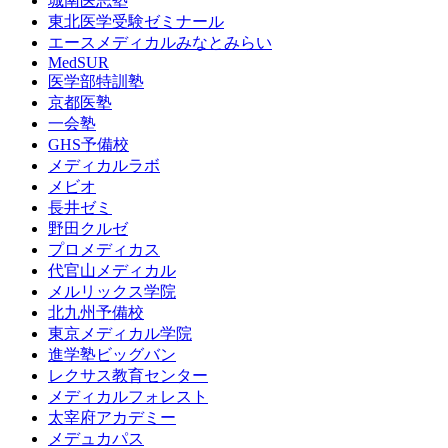
城南医志塾
東北医学受験ゼミナール
エースメディカルみなとみらい
MedSUR
医学部特訓塾
京都医塾
一会塾
GHS予備校
メディカルラボ
メビオ
長井ゼミ
野田クルゼ
プロメディカス
代官山メディカル
メルリックス学院
北九州予備校
東京メディカル学院
進学塾ビッグバン
レクサス教育センター
メディカルフォレスト
太宰府アカデミー
メデュカパス