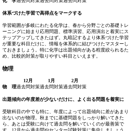
化 学
過去問対策
過去問対策
過去問対策
体系づけた学習で高得点をマークする
学習範囲が多岐にわたる化学は、春から分野ごとの基礎トレ
ーニングに始まり応用問題、標準演習、応用演出と着実にス
テップアップしてきたはず。丸暗記するより体系づけた学習
が重要な科目だけに、情報を体系的に結びつけたマスターし
ておきましょう。特に化学は出題傾向がある程度絞られるた
め、比較的対策が取りやすい科目といえます。
物理
12月
1月
2月
物 理
過去問対策
過去問対策
過去問対策
出題傾向の年度差が少ないだけに、よく出る問題を着実に
受験科目の中でも特に、年度によって出題傾向に差があまり
出ないのが物理。秋までに基礎問題をしっかり解いてきた
ら、あとは受験に向けて過去問を解いていくのが最善策で
す。12月から過去問やセンター試験対策に集中しましょう。