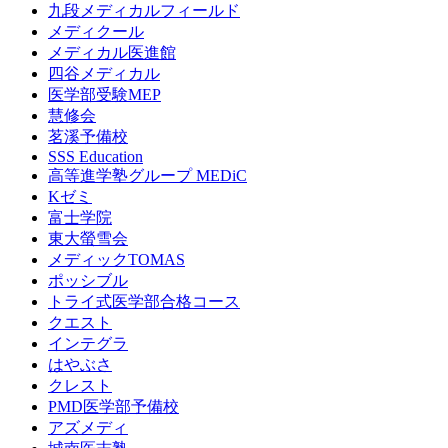
九段メディカルフィールド
メディクール
メディカル医進館
四谷メディカル
医学部受験MEP
慧修会
茗溪予備校
SSS Education
高等進学塾グループ MEDiC
Kゼミ
富士学院
東大螢雪会
メディックTOMAS
ポッシブル
トライ式医学部合格コース
クエスト
インテグラ
はやぶさ
クレスト
PMD医学部予備校
アズメディ