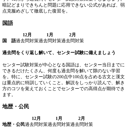
暗記どまりできちんと問題に応用できない公式があれば、弱
点克服めざして徹底した復習を。
国語
12月
1月
2月
国 語
過去問対策
過去問対策
過去問対策
過去問をくり返し解いて、センター試験に備えましょう
センター試験対策が中心となる国語は、センター当日までに
できるだけたくさん、何度も過去問を解いて隙のない学習
を。特に、センター試験の200点中100点を占める古文と漢文
は重点的に特訓していくこと。解説をしっかり読んで、解き
方のコツを覚えておくことでセンターでの高得点が期待でき
ます。
地歴・公民
12月
1月
2月
地歴・公民
過去問対策
過去問対策
過去問対策