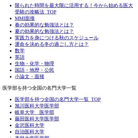
限られた時間を最大限に活用する！今から始める医大
受験の攻略法_TOP
MMI面接
春の効果的な勉強法とは？
夏の効果的な勉強法とは？
実践力を身につける秋のスケジュール
運命を決める冬の過ごし方とは？
数学
英語
生物・化学・物理
国語・地歴・公民
小論文・面接
医学部を持つ全国の名門大学一覧
医学部を持つ全国の名門大学一覧_TOP
旭川医科大学医学部
岐阜大学 医学部
藤田医科大学医学部
金沢医科大学
自治医科大学