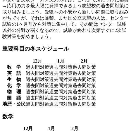
→応用の力を最大限に発揮できるよう志望校の過去問対策に
取り組みましょう。受験への不安から新しい問題に取り組み
がちですが、それは厳禁。また国公立志望の人は、センター
試験の1ヶ月前から対策に集中して。その間はセンター試験
以外の分野が弱くなるので、試験が終わり次第すぐに2次試
験対策を始めましょう。
重要科目の冬スケジュール
12月
1月
2月
数 学
過去問対策
過去問対策
過去問対策
英 語
過去問対策
過去問対策
過去問対策
生 物
過去問対策
過去問対策
過去問対策
化 学
過去問対策
過去問対策
過去問対策
物 理
過去問対策
過去問対策
過去問対策
国 語
過去問対策
過去問対策
過去問対策
地歴・公民
過去問対策
過去問対策
過去問対策
数学
12月
1月
2月