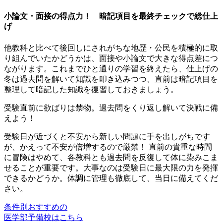
小論文・面接の得点力！ 暗記項目を最終チェックで総仕上
げ
他教科と比べて後回しにされがちな地歴・公民を積極的に取
り組んでいたかどうかは、面接や小論文で大きな得点差につ
ながります。これまでひと通りの学習を終えたら、仕上げの
冬は過去問を解いて知識を叩き込みつつ、直前は暗記項目を
整理して暗記した知識を復習しておきましょう。
受験直前に欲ばりは禁物。過去問をくり返し解いて決戦に備
えよう！
受験日が近づくと不安から新しい問題に手を出しがちです
が、かえって不安が倍増するので厳禁！ 直前の貴重な時間
に冒険はやめて、各教科とも過去問を反復して体に染みこま
せることが重要です。大事なのは受験日に最大限の力を発揮
できるかどうか。体調に管理も徹底して、当日に備えてくだ
さい。
条件別おすすめの
医学部予備校はこちら